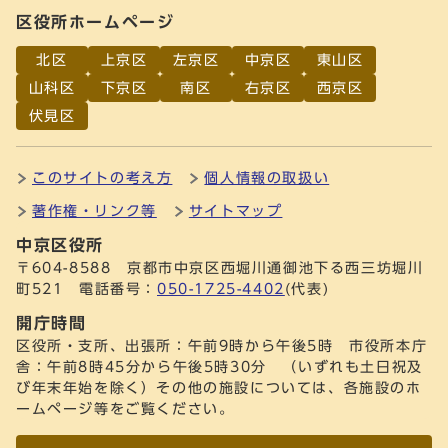
区役所ホームページ
北区
上京区
左京区
中京区
東山区
山科区
下京区
南区
右京区
西京区
伏見区
このサイトの考え方
個人情報の取扱い
著作権・リンク等
サイトマップ
中京区役所
〒604-8588 京都市中京区西堀川通御池下る西三坊堀川
町521 電話番号：
050-1725-4402
(代表)
開庁時間
区役所・支所、出張所：午前9時から午後5時 市役所本庁
舎：午前8時45分から午後5時30分 （いずれも土日祝及
び年末年始を除く）その他の施設については、各施設のホ
ームページ等をご覧ください。