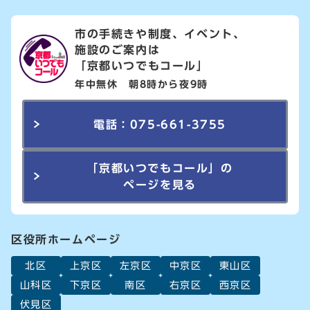
市の手続きや制度、イベント、
施設のご案内は
「京都いつでもコール」
年中無休 朝8時から夜9時
電話：075-661-3755
「京都いつでもコール」の
ページを見る
区役所ホームページ
北区
上京区
左京区
中京区
東山区
山科区
下京区
南区
右京区
西京区
伏見区