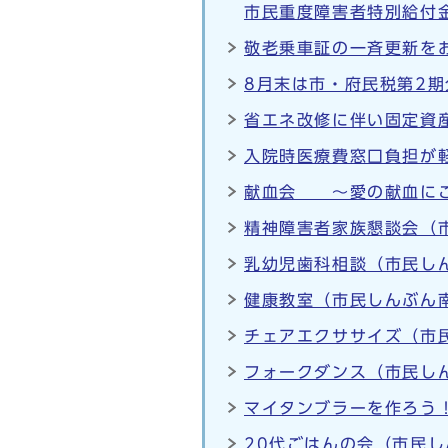
市民重度障害者特別給付
敬老乗車証の一斉更新をお
8月末は市・府民税第2期
省エネ改修に伴い固定資
入院時医療費窓口負担が軽
献血会 ～愛の献血にご
精神障害者家族懇談会（市
乳幼児歯科相談（市民しん
健康教室（市民しんぶん南
チェアエクササイズ（市民
フォークダンス（市民しん
マイタンブラーを作ろう！
20代ごはんの会（市民し