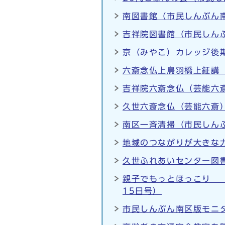
南図書館（市民しんぶん南
吉祥院図書館（市民しんぶ
京（みやこ）カレッジ後期
六斎念仏上鳥羽橋上鉦講（
吉祥院六斎念仏（芸能六斎
久世六斎念仏（芸能六斎）
南区一斉清掃（市民しんぶ
地域のつながりが大きな力
久世ふれあいセンター図書
親子でもっとほっこり 
15日号）
市民しんぶん南区版モニタ