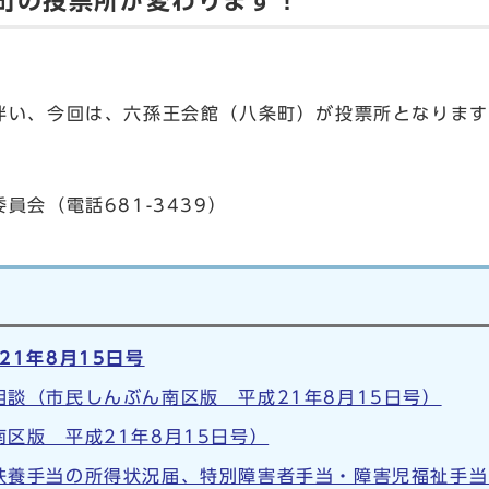
町の投票所が変わります！
い、今回は、六孫王会館（八条町）が投票所となります
員会（電話681-3439）
21年8月15日号
談（市民しんぶん南区版 平成21年8月15日号）
区版 平成21年8月15日号）
扶養手当の所得状況届、特別障害者手当・障害児福祉手当