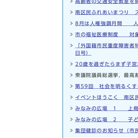
高齢者の交通安全教室を開
南区民ふれあいまつり 
8月は人権強調月間 人
市の福祉医療制度 対象
「外国籍市民重度障害者
日号）
20歳を過ぎたらまず子宮
衆議院議員総選挙，最高
第59回 社会を明るくす
イベントほうこく 南区
みなみの広場 1 上鳥
みなみの広場 2 子ど
集団健診のお知らせ（市民