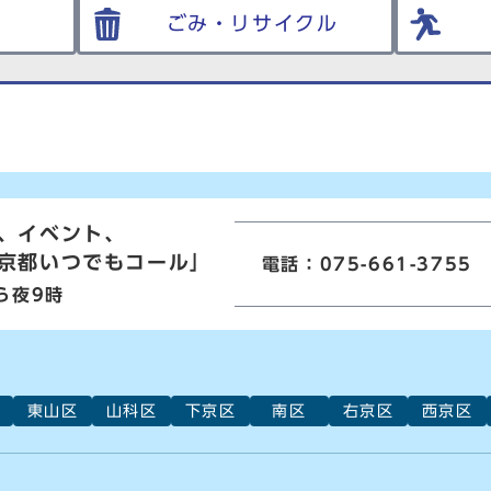
ごみ・リサイクル
、イベント、
京都いつでもコール」
電話：075-661-3755
ら夜9時
東山区
山科区
下京区
南区
右京区
西京区