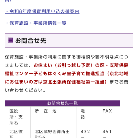
・令和8年度保育利用申込の御案内
・保育施設・事業所情報一覧
お問合せ先
保育施設・事業所の利用に関する御相談や御不明な点につ
きましては、
お住まい（お引っ越し予定）の区・支所保健
福祉センター子どもはぐくみ室子育て推進担当（京北地域
にお住まいの方は京北出張所保健福祉第一担当）
までお問
い合わせください。
お問合せ先一覧
区役
所 在 地
電
FAX
所・支
話
所名
北区役
北区紫野西御所田
432
451
所
町56
－
－