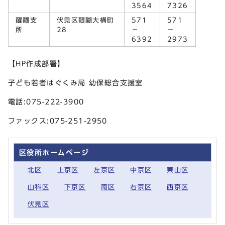
3564
7326
醍醐支
伏見区醍醐大構町
571
571
所
28
－
－
6392
2973
【HP作成部署】
子ども若者はぐくみ局 幼保総合支援室
電話:075-222-3900
ファックス:075-251-2950
区役所ホームページ
北区
上京区
左京区
中京区
東山区
山科区
下京区
南区
右京区
西京区
伏見区