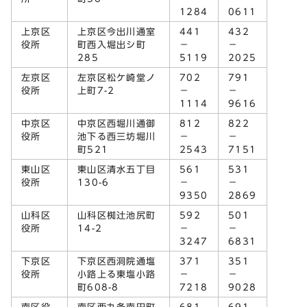
1284
0611
上京区
上京区今出川通室
441
432
役所
町西入堀出シ町
－
－
285
5119
2025
左京区
左京区松ケ崎堂ノ
702
791
役所
上町7-2
－
－
1114
9616
中京区
中京区西堀川通御
812
822
役所
池下る西三坊堀川
－
－
町521
2543
7151
東山区
東山区清水五丁目
561
531
役所
130-6
－
－
9350
2869
山科区
山科区椥辻池尻町
592
501
役所
14-2
－
－
3247
6831
下京区
下京区西洞院通塩
371
351
役所
小路上る東塩小路
－
－
町608-8
7218
9028