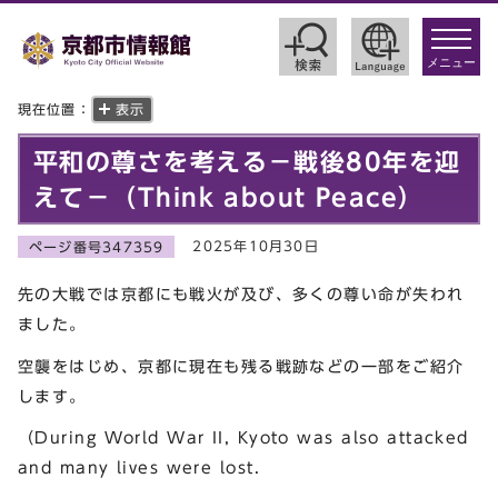
toggle
navigat
メニュー
現在位置：
表示
平和の尊さを考える－戦後80年を迎
えて－（Think about Peace）
2025年10月30日
ページ番号347359
先の大戦では京都にも戦火が及び、多くの尊い命が失われ
ました。
空襲をはじめ、京都に現在も残る戦跡などの一部をご紹介
します。
（During World War II, Kyoto was also attacked
and many lives were lost.