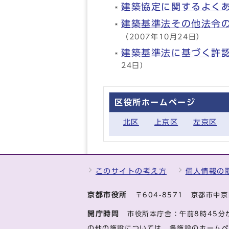
建築協定に関するよく
建築基準法その他法令
（2007年10月24日）
建築基準法に基づく許
24日）
区役所ホームページ
北区
上京区
左京区
このサイトの考え方
個人情報の
京都市役所
〒604-8571 京都市
開庁時間
市役所本庁舎：午前8時45分
の他の施設については、各施設のホーム