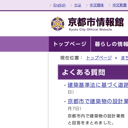
English
한글
中文簡体
中文繁體
トップページ
暮らしの情
現在位置：
トップページ
ま
よくある質問
建築基準法に基づく道
日）
京都市で建築物の設計
月7日）
京都市内で建築物の設計業務
と回答をまとめました。