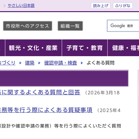
やさしい日本語
読み上げ
ふりがな
市役所へのアクセス
組織一覧
報
観光・文化・産業
子育て・教育
健康・福
ちづくり
建築
確認申請・検査
よくある質問
路に関するよくある質問と回答
（2026年3月18
業務等を行う際によくある質疑事項
（2025年4
（設計や確認申請の業務）等を行う際によくいただく質問