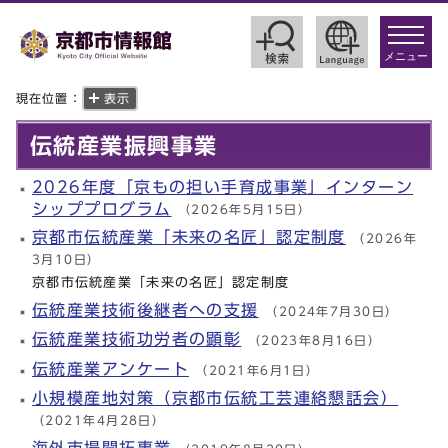
toggle
navigat
メニュー
現在位置：
表示
伝統産業振興事業
2026年度「京もの担い手育成事業」インターン
シッププログラム
（2026年5月15日）
京都市伝統産業「未来の名匠」認定制度
（2026年
3月10日）
京都市伝統産業「未来の名匠」認定制度
伝統産業技術後継者への支援
（2024年7月30日）
伝統産業技術功労者の顕彰
（2023年8月16日）
伝統産業アンケート
（2021年6月1日）
小規模産地対策（京都市伝統工芸連絡懇話会）
（2021年4月28日）