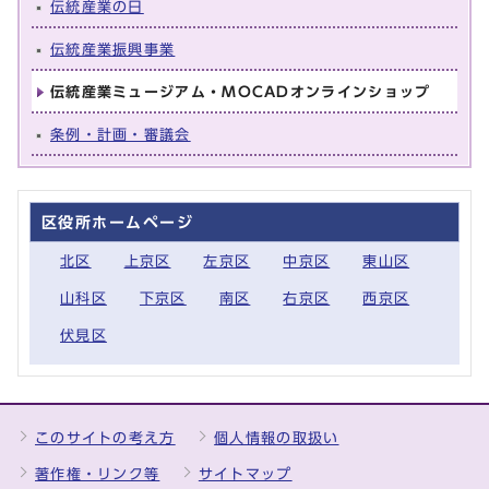
伝統産業の日
伝統産業振興事業
伝統産業ミュージアム・MOCADオンラインショップ
条例・計画・審議会
区役所ホームページ
北区
上京区
左京区
中京区
東山区
山科区
下京区
南区
右京区
西京区
伏見区
このサイトの考え方
個人情報の取扱い
著作権・リンク等
サイトマップ