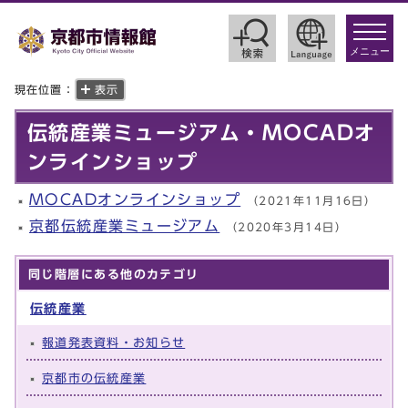
toggle
navigat
メニュー
現在位置：
表示
伝統産業ミュージアム・MOCADオ
ンラインショップ
MOCADオンラインショップ
（2021年11月16日）
京都伝統産業ミュージアム
（2020年3月14日）
同じ階層にある他のカテゴリ
伝統産業
報道発表資料・お知らせ
京都市の伝統産業