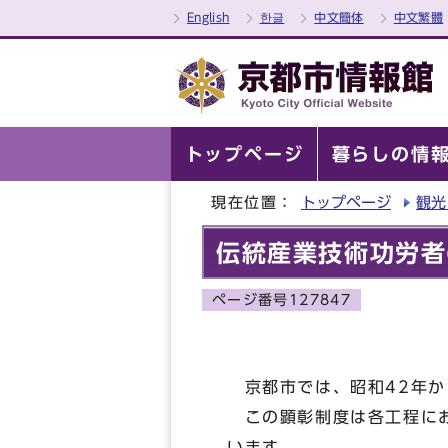
English
한글
中文簡体
中文繁體
トップページ
暮らしの情
現在位置：
トップページ
観光
伝統産業技術功労者
ページ番号127847
京都市では、昭和42年か
この顕彰制度は各工程にお
います。