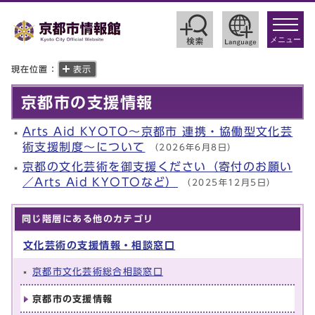
toggle
navigat
メニュー
現在位置：
表示
京都市の支援情報
Arts Aid KYOTO～京都市 連携・協働型文化芸
術支援制度～について
（2026年6月8日）
京都の文化芸術を御支援ください（寄付のお願い
／Arts Aid KYOTOなど）
（2025年12月5日）
同じ階層にある他のカテゴリ
文化芸術の支援情報・相談窓口
京都市文化芸術総合相談窓口
京都市の支援情報