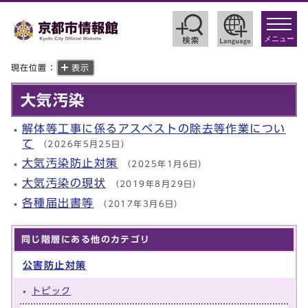
toggle
navigat
メニュー
現在位置：
表示
大気汚染
解体等工事に係るアスベストの除去等作業につい
て
（2026年5月25日）
大気汚染防止対策
（2025年1月6日）
大気汚染の現状
（2019年8月29日）
各種届出書等
（2017年3月6日）
同じ階層にある他のカテゴリ
公害防止対策
トピック