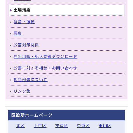
土壌汚染
騒音・振動
悪臭
公害対策関係
届出用紙・記入要領ダウンロード
公害に対する相談・お問い合わせ
担当部署について
リンク集
区役所ホームページ
北区
上京区
左京区
中京区
東山区