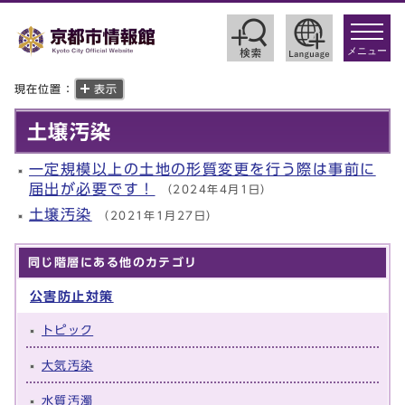
toggle
navigat
メニュー
現在位置：
表示
土壌汚染
一定規模以上の土地の形質変更を行う際は事前に
届出が必要です！
（2024年4月1日）
土壌汚染
（2021年1月27日）
同じ階層にある他のカテゴリ
公害防止対策
トピック
大気汚染
水質汚濁