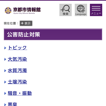
toggle
navigat
メニュー
現在位置：
表示
公害防止対策
トピック
大気汚染
水質汚濁
土壌汚染
騒音・振動
悪臭