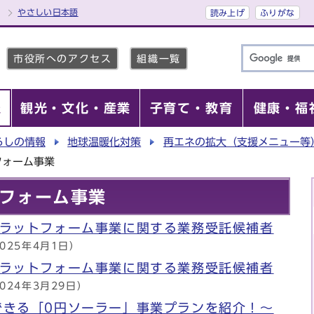
やさしい日本語
読み上げ
ふりがな
市役所へのアクセス
組織一覧
報
観光・文化・産業
子育て・教育
健康・福
らしの情報
地球温暖化対策
再エネの拡大（支援メニュー等
フォーム事業
フォーム事業
プラットフォーム事業に関する業務受託候補者
025年4月1日）
プラットフォーム事業に関する業務受託候補者
024年3月29日）
できる「0円ソーラー」事業プランを紹介！～