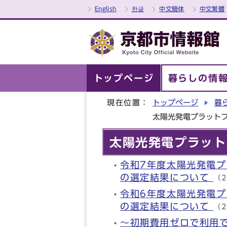
English
한글
中文簡体
中文繁體
トップページ
暮らしの情
現在位置：
トップページ
暮
太陽光発電プラット
太陽光発電プラット
令和7年度太陽光発電
の選定結果について
（2
令和6年度太陽光発電
の選定結果について
（2
～初期費用ゼロで利用