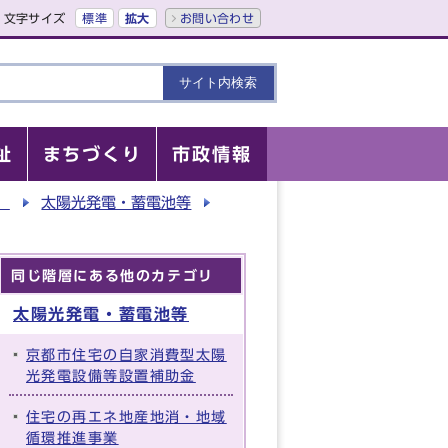
文字サイズ
標準
拡大
お問い合わせ
祉
まちづくり
市政情報
）
太陽光発電・蓄電池等
同じ階層にある他のカテゴリ
太陽光発電・蓄電池等
京都市住宅の自家消費型太陽
光発電設備等設置補助金
住宅の再エネ地産地消・地域
循環推進事業