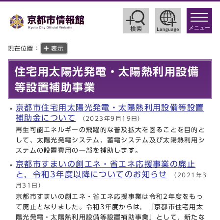
toggle
navigat
メニュー
現在位置：
表示
住宅用太陽光発電・太陽熱利用設備
等設置補助事業
京都市住宅用太陽光発電・太陽熱利用設備等設置
補助金について
（2023年9月19日）
再生可能エネルギーの飛躍的な普及拡大を図ることを目的と
して、太陽光発電システム、蓄電システム及び太陽熱利用シ
ステムの設置費用の一部を補助します。
京都市すまいの創エネ・省エネ応援事業の廃止
と，令和3年度以降についてのお知らせ
（2021年3
月31日）
京都市すまいの創エネ・省エネ応援事業は令和2年度をもっ
て廃止となりました。令和3年度からは，「京都市住宅用太
陽光発電・太陽熱利用設備等設置補助事業」として，新たな