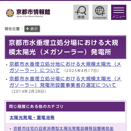
toggle
navigat
メニュー
現在位置：
表示
京都市水垂埋立処分場における大規
模太陽光（メガソーラー）発電所
京都市水垂埋立処分地における大規模太陽光（メ
ガソーラー）について
（2025年4月17日）
京都市水垂埋立処分場における大規模太陽光（メ
ガソーラー）発電所設置事業者の選定について
（2014年2月28日）
同じ階層にある他のカテゴリ
太陽光発電・蓄電池等
京都市住宅の自家消費型太陽光発電設備等設置補助金