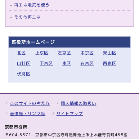
再エネ電気を使う
その他再エネ
区役所ホームページ
北区
上京区
左京区
中京区
東山区
山科区
下京区
南区
右京区
西京区
伏見区
このサイトの考え方
個人情報の取扱い
著作権・リンク等
サイトマップ
京都市役所
〒604-8571 京都市中京区寺町通御池上る上本能寺前町488番