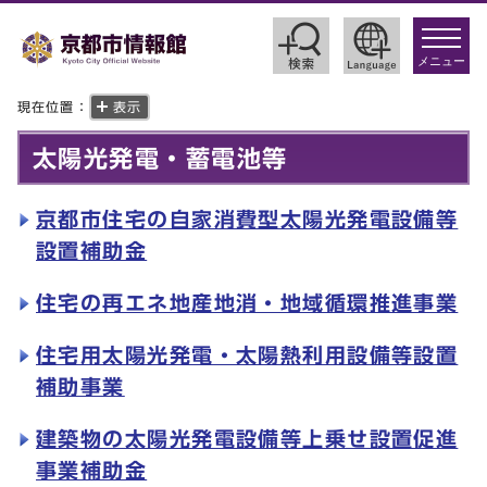
toggle
navigat
メニュー
現在位置：
表示
太陽光発電・蓄電池等
京都市住宅の自家消費型太陽光発電設備等
設置補助金
住宅の再エネ地産地消・地域循環推進事業
住宅用太陽光発電・太陽熱利用設備等設置
補助事業
建築物の太陽光発電設備等上乗せ設置促進
事業補助金