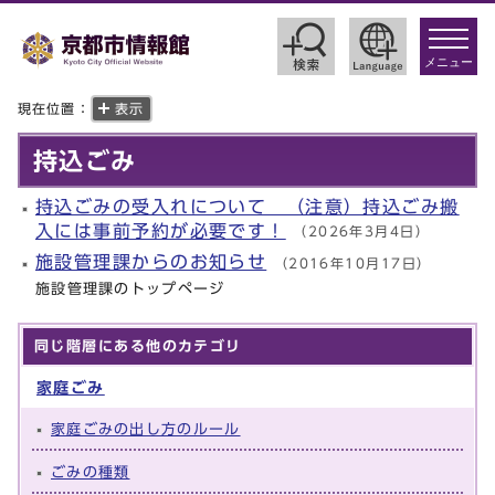
toggle
navigat
メニュー
現在位置：
表示
持込ごみ
持込ごみの受入れについて （注意）持込ごみ搬
入には事前予約が必要です！
（2026年3月4日）
施設管理課からのお知らせ
（2016年10月17日）
施設管理課のトップページ
同じ階層にある他のカテゴリ
家庭ごみ
家庭ごみの出し方のルール
ごみの種類