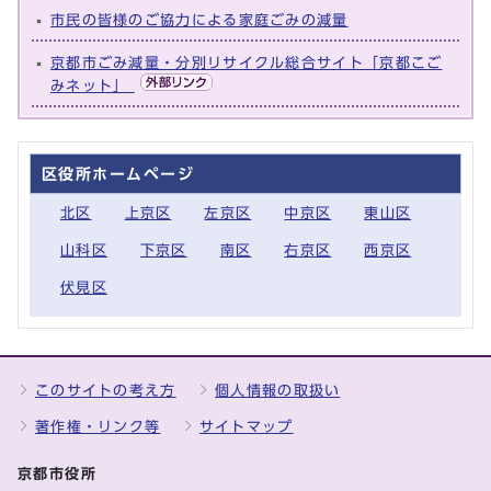
市民の皆様のご協力による家庭ごみの減量
京都市ごみ減量・分別リサイクル総合サイト「京都こご
みネット」
区役所ホームページ
北区
上京区
左京区
中京区
東山区
山科区
下京区
南区
右京区
西京区
伏見区
このサイトの考え方
個人情報の取扱い
著作権・リンク等
サイトマップ
京都市役所