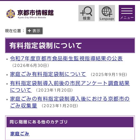
toggle
navigat
メニュー
現在位置：
表示
有料指定袋制について
令和7年度京都市食品衛生監視指導結果の公表
（2026年6月30日）
家庭ごみ有料指定袋制について
（2025年9月19日）
有料指定袋制導入前後の市民アンケート調査結果
について
（2023年1月20日）
家庭ごみの有料指定袋制導入後における京都市の
ごみ収集量
（2023年1月20日）
同じ階層にある他のカテゴリ
家庭ごみ