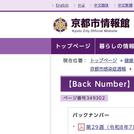
English
한글
中文簡体
中文繁體
トップページ
暮らしの情
現在位置：
トップページ
健康
京都市感染症週報
【Back Numb
ページ番号349302
バックナンバー
第29週（令和8年7月