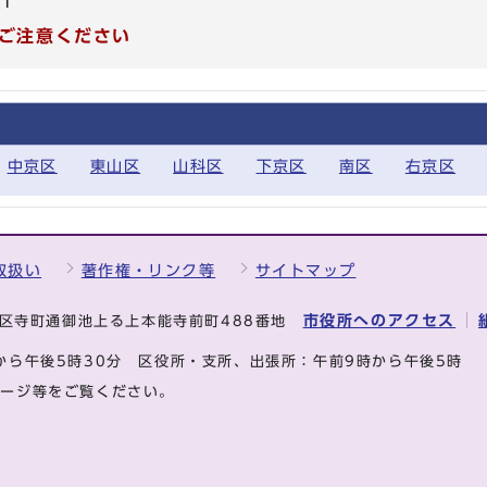
71
ご注意ください
中京区
東山区
山科区
下京区
南区
右京区
取扱い
著作権・リンク等
サイトマップ
市役所へのアクセス
中京区寺町通御池上る上本能寺前町488番地
から午後5時30分
区役所・支所、出張所：午前9時から午後5時
ページ等をご覧ください。
.