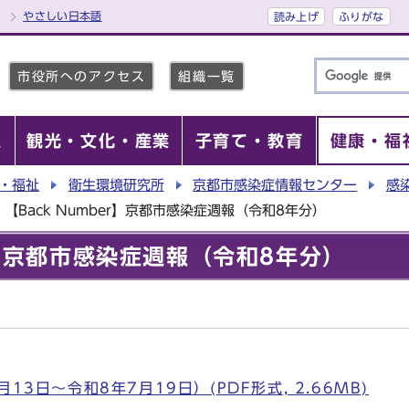
やさしい日本語
読み上げ
ふりがな
市役所へのアクセス
組織一覧
報
観光・文化・産業
子育て・教育
健康・福
・福祉
衛生環境研究所
京都市感染症情報センター
感
【Back Number】京都市感染症週報（令和8年分）
er】京都市感染症週報（令和8年分）
13日～令和8年7月19日）(PDF形式, 2.66MB)