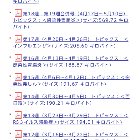
キロバイト)
第18週，第19週合併号（4月27日～5月10日）
トピックス：＜感染性胃腸炎＞(サイズ:569.72 キロ
バイト)
第17週（4月20日～4月26日） トピックス：＜
インフルエンザ＞(サイズ:205.60 キロバイト)
第16週（4月13日～4月19日） トピックス：＜
感染性胃腸炎＞(サイズ:188.87 キロバイト)
第15週（4月6日～4月12日） トピックス：＜突
発性発しん＞(サイズ:191.67 キロバイト)
第14週（3月30日～4月5日） トピックス：＜百
日咳＞(サイズ:190.21 キロバイト)
第13週（3月23日～3月29日） トピックス：＜
RSウイルス感染症＞(サイズ:194.01 キロバイト)
第12週（3月16日～3月22日） トピックス：＜