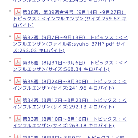
第38週，第39週合併号（9月14日～9月27日）
トピックス：＜インフルエンザ＞(サイズ:259.67 キ
ロバイト)
第37週（9月7日～9月13日） トピックス：＜イ
ンフルエンザ＞(ファイル名:syuho_37HP.pdf サイ
ズ:252.02 キロバイト)
第36週（8月31日～9月6日） トピックス：＜イ
ンフルエンザ＞(サイズ:568.34 キロバイト)
第35週（8月24日～8月30日） トピックス：＜
インフルエンザ＞(サイズ:241.96 キロバイト)
第34週（8月17日～8月23日） トピックス：＜
インフルエンザ＞(サイズ:292.13 キロバイト)
第33週（8月10日～8月16日） トピックス：＜
インフルエンザ＞(サイズ:263.18 キロバイト)
第32週（8月3日～8月9日） トピックス：＜腸