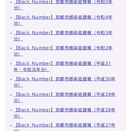
【Back Number】京都市感染症情報（令和5年
分）
【Back Number】京都市感染症週報（令和4年
分）
【Back Number】京都市感染症週報（令和3年
分）
【Back Number】京都市感染症週報（令和2年
分）
【Back Number】京都市感染症週報（平成31
年・令和元年分）
【Back Number】京都市感染症週報（平成30年
分）
【Back Number】京都市感染症週報（平成29年
分）
【Back Number】京都市感染症週報（平成28年
分）
【Back Number】京都市感染症週報（平成27年