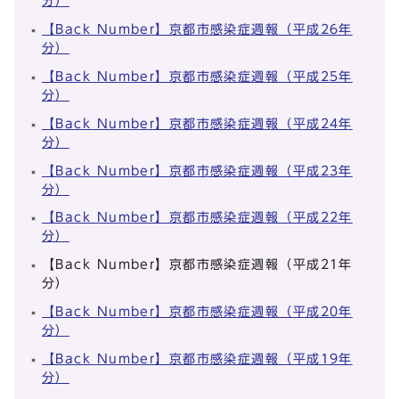
分）
【Back Number】京都市感染症週報（平成26年
分）
【Back Number】京都市感染症週報（平成25年
分）
【Back Number】京都市感染症週報（平成24年
分）
【Back Number】京都市感染症週報（平成23年
分）
【Back Number】京都市感染症週報（平成22年
分）
【Back Number】京都市感染症週報（平成21年
分）
【Back Number】京都市感染症週報（平成20年
分）
【Back Number】京都市感染症週報（平成19年
分）