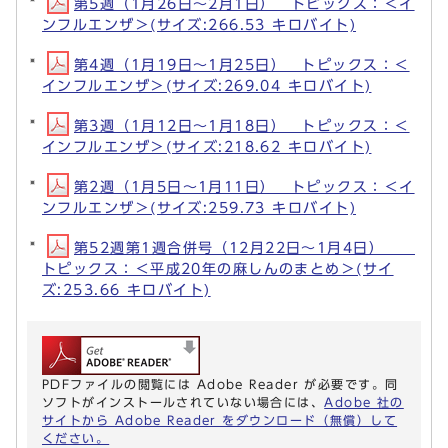
第5週（1月26日～2月1日） トピックス：＜イ
ンフルエンザ＞(サイズ:266.53 キロバイト)
第4週（1月19日～1月25日） トピックス：＜
インフルエンザ＞(サイズ:269.04 キロバイト)
第3週（1月12日～1月18日） トピックス：＜
インフルエンザ＞(サイズ:218.62 キロバイト)
第2週（1月5日～1月11日） トピックス：＜イ
ンフルエンザ＞(サイズ:259.73 キロバイト)
第52週第1週合併号（12月22日～1月4日）
トピックス：＜平成20年の麻しんのまとめ＞(サイ
ズ:253.66 キロバイト)
PDFファイルの閲覧には Adobe Reader が必要です。同
ソフトがインストールされていない場合には、
Adobe 社の
サイトから Adobe Reader をダウンロード（無償）して
ください。