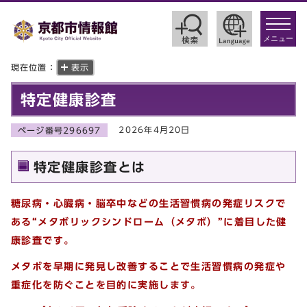
toggle
navigat
メニュー
現在位置：
表示
特定健康診査
2026年4月20日
ページ番号296697
特定健康診査とは
糖尿病・心臓病・脳卒中などの生活習慣病の発症リスクで
ある“メタボ
リックシンドローム（メタボ）”に着目した健
康診査です。
メタボを早期に発見し改善することで
生活習慣病の発症や
重症化を防ぐことを目的に実施します。