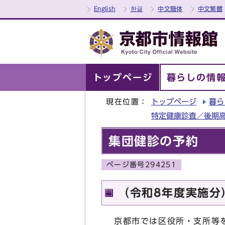
English
한글
中文簡体
中文繁體
トップページ
暮らしの情
現在位置：
トップページ
暮ら
特定健康診査／後期
集団健診の予約
ページ番号294251
（令和8年度実施分
京都市では区役所・支所等