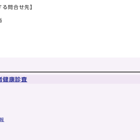
する問合せ先】
当
者健康診査
報