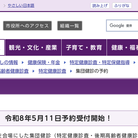
やさしい日本語
読み上げ
ふりがな
市役所へのアクセス
組織一覧
報
観光・文化・産業
子育て・教育
健康・福
しの情報
健康保険・年金
特定健康診査・特定保健指導
高齢者健康診査
特定健康診査
集団健診の予約
）令和8年5月11日予約受付開始！
を会場にした集団健診（特定健康診査・後期高齢者健康診