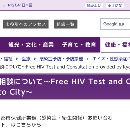
やさしい日本語
読み上げ
ふりがな
市役所へのアクセス
組織一覧
報
観光・文化・産業
子育て・教育
健康・福
・福祉
医療
感染症予防・予防接種
エイズ・性感染症
て～Free HIV Test and Consultation provided by Kyo
について～Free HIV Test and Co
to City～
京都市保健所業務（感染症・衛生関係）お問い合わ
ット」はこちらから