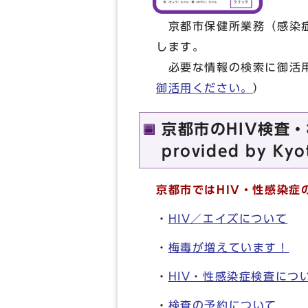
京都市保健所業務（感染症
します。
必要な情報の検索に御活用
御活用ください。
）
京都市のHIV検査・相談
provided by Kyo
京都市ではHIV・性感染
・
HIV／エイズについて
・
梅毒が増えています！
・
HIV・性感染症検査につ
・
検査の予約について