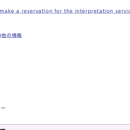
ke a reservation for the interpretation servi
の他の情報
ター