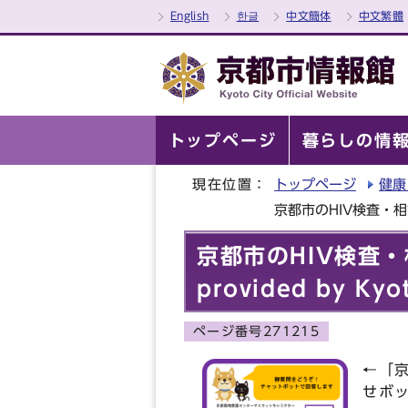
English
한글
中文簡体
中文繁體
トップページ
暮らしの情
現在位置：
トップページ
健康
京都市のHIV検査・相談につい
京都市のHIV検査・相談
provided by Kyo
ページ番号271215
←「
せボ