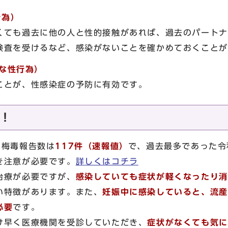
行為）
くても過去に他の人と性的接触があれば、過去のパートナ
検査を受けるなど、感染がないことを確かめておくことが
全な性行為）
ことが、性感染症の予防に有効です。
！
梅毒報告数は
117件（速報値）
で、過去最多であった令
き注意が必要です。
詳しくはコチラ
治療が必要ですが、
感染していても症状が軽くなったり消
い特徴があります。また、
妊娠中に感染していると、流産
必要
です。
早く医療機関を受診していただき、
症状がなくても気に