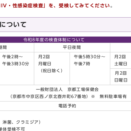
HIV・性感染症検査」を、受検してみてください
。
査について
令和8年度の検査体制について
昼間
平日夜間
午後2時～
月2回
午後5時30分～
月2回
午後3時30分
月曜日
午後7時
土曜日
（祝日除く）
月2回
日曜日
一般財団法人 京都工場保健会
（京都市中京区西ノ京北壺井町67番地）※ 無料駐車場有
電話予約
、淋菌、クラミジア）
単体受検不可