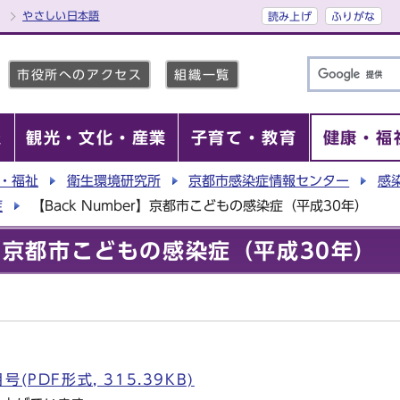
やさしい日本語
読み上げ
ふりがな
市役所へのアクセス
組織一覧
報
観光・文化・産業
子育て・教育
健康・福
・福祉
衛生環境研究所
京都市感染症情報センター
感
症
【Back Number】京都市こどもの感染症（平成30年）
er】京都市こどもの感染症（平成30年）
(PDF形式, 315.39KB)