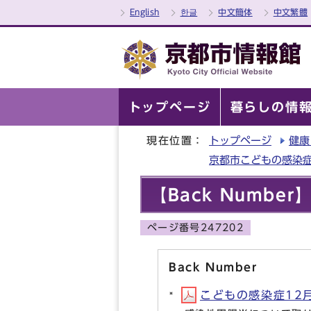
English
한글
中文簡体
中文繁體
トップページ
暮らしの情
現在位置：
トップページ
健康
京都市こどもの感染
【Back Numb
ページ番号247202
Back Number
こどもの感染症12月号