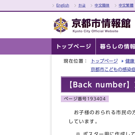
English
한글
中文簡体
中文繁體
トップページ
暮らしの情
現在位置：
トップページ
健康
京都市こどもの感染
【Back numb
ページ番号193404
お子様のおられる市民の方
し
※ ポスター用に作成して