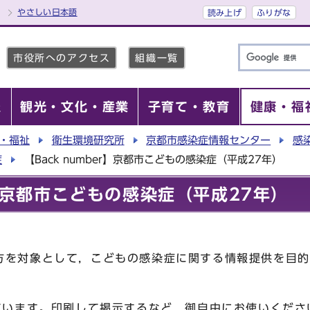
やさしい日本語
読み上げ
ふりがな
市役所へのアクセス
組織一覧
報
観光・文化・産業
子育て・教育
健康・福
・福祉
衛生環境研究所
京都市感染症情報センター
感
症
【Back number】京都市こどもの感染症（平成27年）
er】京都市こどもの感染症（平成27年）
を対象として，こどもの感染症に関する情報提供を目的
ていま
います。印刷して掲示するなど，御自由にお使いくださ