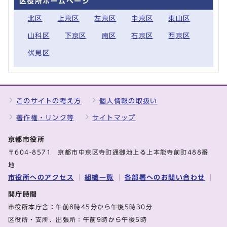
区役所ホームページ
北区
上京区
左京区
中京区
東山区
山科区
下京区
南区
右京区
西京区
伏見区
このサイトの考え方
個人情報の取扱い
著作権・リンク等
サイトマップ
京都市役所
〒604-8571 京都市中京区寺町通御池上る上本能寺前町488番
地
市役所へのアクセス
組織一覧
各部署へのお問い合わせ
開庁時間
市役所本庁舎：午前8時45分から午後5時30分
区役所・支所、出張所：午前9時から午後5時