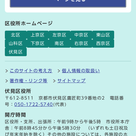
区役所ホームページ
北区
上京区
左京区
中京区
東山区
山科区
下京区
南区
右京区
西京区
伏見区
このサイトの考え方
個人情報の取扱い
著作権・リンク等
サイトマップ
伏見区役所
〒612-8511 京都市伏見区鷹匠町39番地の2 電話番
号：
050-1722-5740
(代表)
開庁時間
区役所・支所、出張所：午前9時から午後5時 市役所本庁
舎：午前8時45分から午後5時30分 （いずれも土日祝及
び年末年始を除く）その他の施設については、各施設のホ