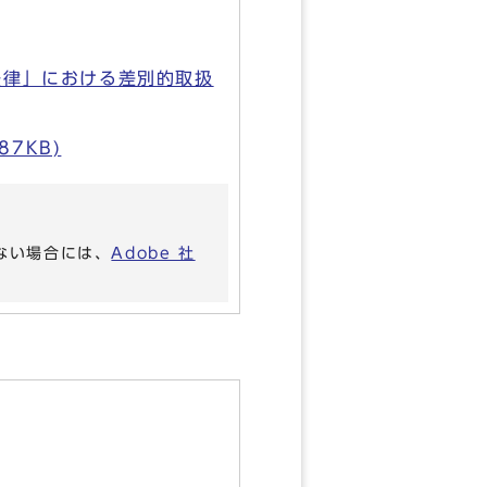
法律」における差別的取扱
7KB)
いない場合には、
Adobe 社