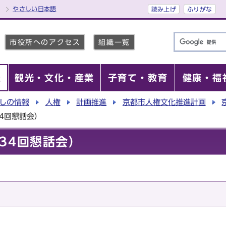
やさしい日本語
読み上げ
ふりがな
市役所へのアクセス
組織一覧
報
観光・文化・産業
子育て・教育
健康・福
しの情報
人権
計画推進
京都市人権文化推進計画
4回懇話会）
34回懇話会）