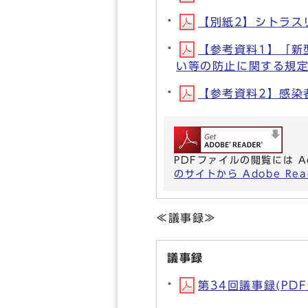
【別紙2】シトラスリボ
【参考資料1】「新
い等の防止に関する規定の周
【参考資料2】感染者
PDFファイルの閲覧には A
のサイトから Adobe R
≪議事録≫
議事録
第34回議事録(PDF形