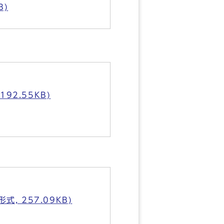
B)
92.55KB)
 257.09KB)