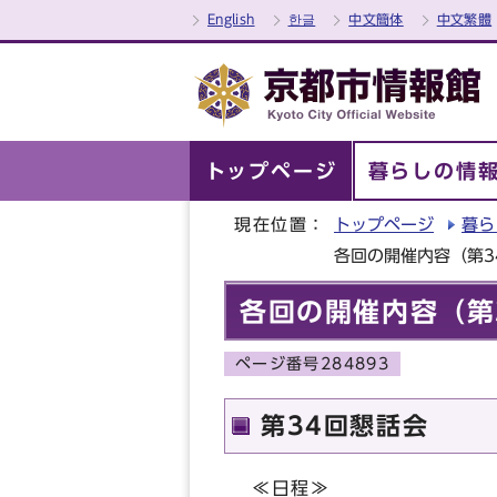
English
한글
中文簡体
中文繁體
トップページ
暮らしの情
現在位置：
トップページ
暮ら
各回の開催内容（第3
各回の開催内容（第
ページ番号284893
第34回懇話会
≪日程≫