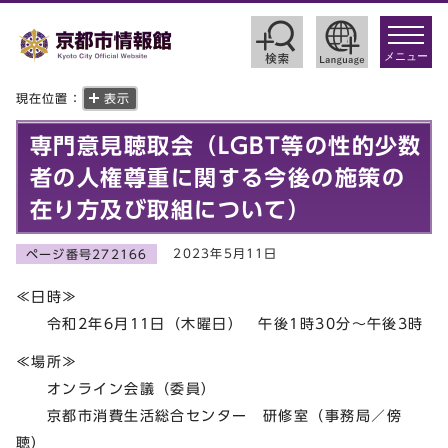
toggle
navigat
メニュー
現在位置：
表示
専門意見聴取会（LGBT等の性的少数
者の人権尊重に関する今後の施策の
在り方及び取組について）
2023年5月11日
ページ番号272166
≪日時≫
令和2年6月11日（木曜日） 午後1時30分～午後3時
≪場所≫
オンライン会議（委員）
京都市消費生活総合センター 研修室（事務局／傍
聴）