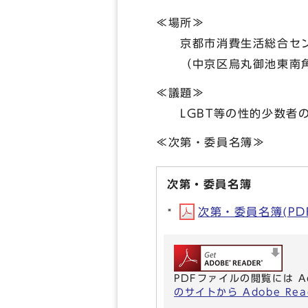
≪場所≫
京都市消費生活総合セン
（中京区烏丸御池東南角
≪議題≫
LGBT等の性的少数者の
≪次第・委員名簿≫
次第・委員名簿
次第・委員名簿(PDF形
PDFファイルの閲覧には A
のサイトから Adobe R