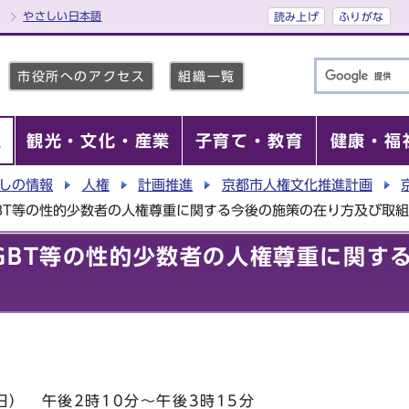
やさしい日本語
読み上げ
ふりがな
市役所へのアクセス
組織一覧
報
観光・文化・産業
子育て・教育
健康・福
しの情報
人権
計画推進
京都市人権文化推進計画
BT等の性的少数者の人権尊重に関する今後の施策の在り方及び取
GBT等の性的少数者の人権尊重に関す
） 午後2時10分～午後3時15分