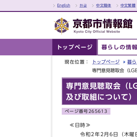
English
한글
中文簡体
中文繁體
トップページ
暮らしの情
現在位置：
トップページ
暮ら
専門意見聴取会（LG
専門意見聴取会（L
及び取組について）
ページ番号265613
≪日時≫
令和2年2月6日（木曜日