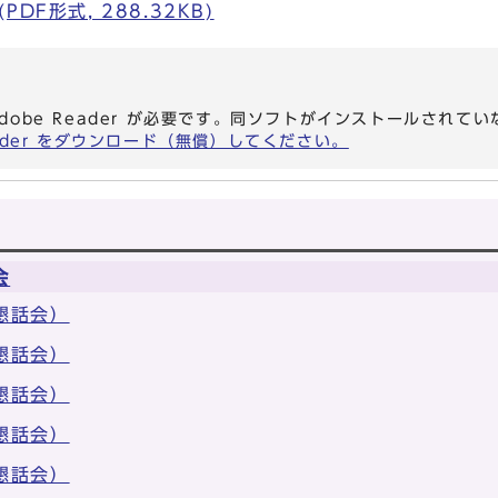
DF形式, 288.32KB)
dobe Reader が必要です。同ソフトがインストールされて
eader をダウンロード（無償）してください。
会
懇話会）
懇話会）
懇話会）
懇話会）
懇話会）