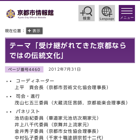
toggle
navigat
メニュー
現在位置：
表示
テーマ「受け継がれてきた京都なら
ではの伝統文化」
2012年7月31日
ページ番号4460
コーディネーター
上平 貢会長（京都市芸術文化協会理事長）
司会・進行
茂山七五三委員（大蔵流狂言師，京都能楽会理事長）
パネリスト
池坊由紀委員（華道家元池坊次期家元）
井上八千代委員（京舞井上流家元）
金井秀子委員（京都市女性協会理事長）
中村弘子委員（千家十職塗師宗哲十二代）