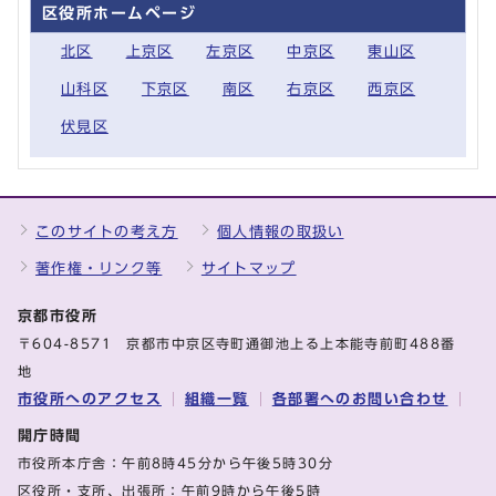
区役所ホームページ
北区
上京区
左京区
中京区
東山区
山科区
下京区
南区
右京区
西京区
伏見区
このサイトの考え方
個人情報の取扱い
著作権・リンク等
サイトマップ
京都市役所
〒604-8571 京都市中京区寺町通御池上る上本能寺前町488番
地
市役所へのアクセス
組織一覧
各部署へのお問い合わせ
開庁時間
市役所本庁舎：午前8時45分から午後5時30分
区役所・支所、出張所：午前9時から午後5時