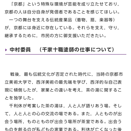
「京都」という特殊な環境が芸能を成り立たせており，
京都の人は自分自身が発信者であることを感じてほしい。
一つの舞台を支える伝統産業品（着物，扇，楽器等）
が，京都には身近に存在している。それらを支え，守り，
継承するために，市民の方に御支援いただきたい。
中村委員 （千家十職塗師の仕事について）
戦後，最も伝統文化が否定された時代に，当時の京都市
立美術大学で，西洋美術の最先端を学び，西洋的な自己表
現に傾倒したが，家業との違いを考え，茶の湯に関するこ
とを独学した。
千利休が考案した茶の湯は，人と人が語りあう場。そし
て，人と人との心の交流の場である。また，人とものが出
会う場所，ものとものが出会う場所が茶室である。出会う
ものを創るのが私どもの家業である。利休が亡くなった後