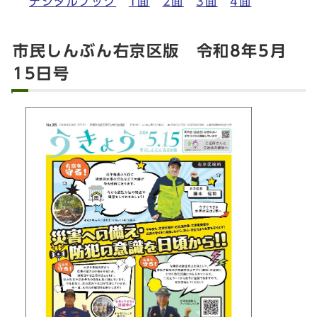
デジタルブック
1面
2面
3面
4面
市民しんぶん右京区版 令和8年5月
15日号