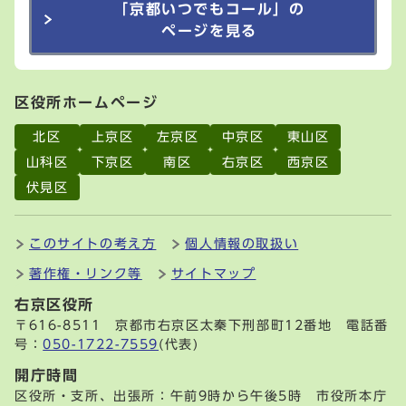
「京都いつでもコール」の
ページを見る
区役所ホームページ
北区
上京区
左京区
中京区
東山区
山科区
下京区
南区
右京区
西京区
伏見区
このサイトの考え方
個人情報の取扱い
著作権・リンク等
サイトマップ
右京区役所
〒616-8511 京都市右京区太秦下刑部町12番地 電話番
号：
050-1722-7559
(代表)
開庁時間
区役所・支所、出張所：午前9時から午後5時 市役所本庁