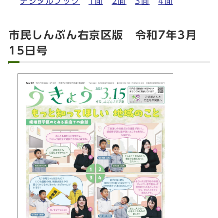
デジタルブック
1面
2面
3面
4面
市民しんぶん右京区版 令和7年3月
15日号