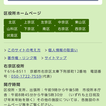
区役所ホームページ
北区
上京区
左京区
中京区
東山区
山科区
下京区
南区
右京区
西京区
伏見区
このサイトの考え方
個人情報の取扱い
著作権・リンク等
サイトマップ
右京区役所
〒616-8511 京都市右京区太秦下刑部町12番地 電話番
号：
050-1722-7559
(代表)
開庁時間
区役所・支所、出張所：午前9時から午後5時 市役所本庁
舎：午前8時45分から午後5時30分 （いずれも土日祝及
び年末年始を除く）その他の施設については、各施設のホ
ームページ等をご覧ください。