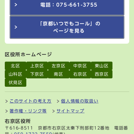
電話：075-661-3755
「京都いつでもコール」の
ページを見る
区役所ホームページ
北区
上京区
左京区
中京区
東山区
山科区
下京区
南区
右京区
西京区
伏見区
このサイトの考え方
個人情報の取扱い
著作権・リンク等
サイトマップ
右京区役所
〒616-8511 京都市右京区太秦下刑部町12番地 電話番