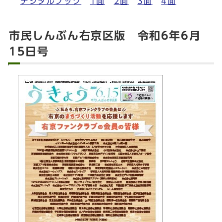
デジタルブック
1面
2面
3面
4面
市民しんぶん右京区版 令和6年6月
15日号