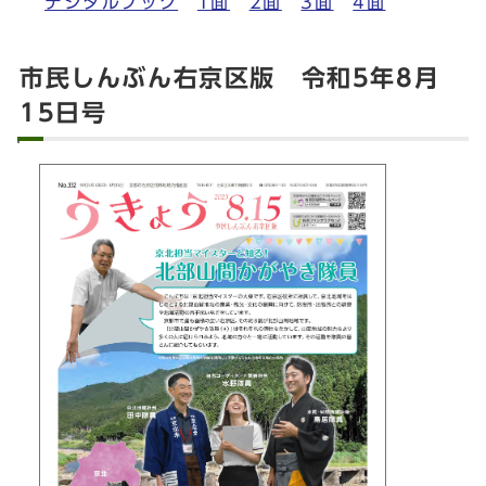
デジタルブック
1面
2面
3面
4面
市民しんぶん右京区版 令和5年8月
15日号