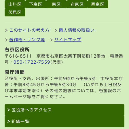
山科区
下京区
南区
右京区
西京区
伏見区
このサイトの考え方
個人情報の取扱い
著作権・リンク等
サイトマップ
右京区役所
〒616-8511 京都市右京区太秦下刑部町12番地 電話番
号：
050-1722-7559
(代表)
開庁時間
区役所・支所、出張所：午前9時から午後5時 市役所本庁
舎：午前8時45分から午後5時30分 （いずれも土日祝及
び年末年始を除く）その他の施設については、各施設のホ
ームページ等をご覧ください。
区役所へのアクセス
組織一覧