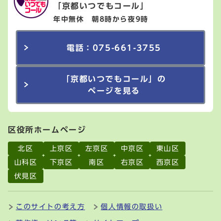
「京都いつでもコール」
年中無休 朝8時から夜9時
電話：075-661-3755
「京都いつでもコール」の
ページを見る
区役所ホームページ
北区
上京区
左京区
中京区
東山区
山科区
下京区
南区
右京区
西京区
伏見区
このサイトの考え方
個人情報の取扱い