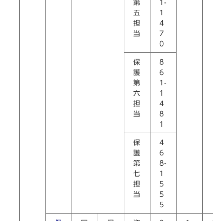
第
1-
五
1
担
4
当
7
0
保
8
護
6
第
1-
六
1
担
4
当
8
1
保
4
護
6
第
8-
七
1
担
5
当
5
5