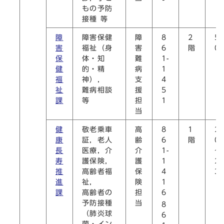
もの予防
接種 等
障
障害保健
障
8
2
5
害
福祉（身
害
6
階
0
保
体・知
難
1-
健
的・精
病
1
福
神），
支
4
祉
難病相談
援
5
課
等
担
1
当
健
敬老乗車
高
8
1
2
康
証，老人
齢
6
階
0
長
医療，介
介
1-
～
寿
護保険，
護
1
2
推
高齢者福
保
4
3
進
祉，
険
1
課
高齢者の
担
6
予防接種
当
8
（肺炎球
6
菌・イン