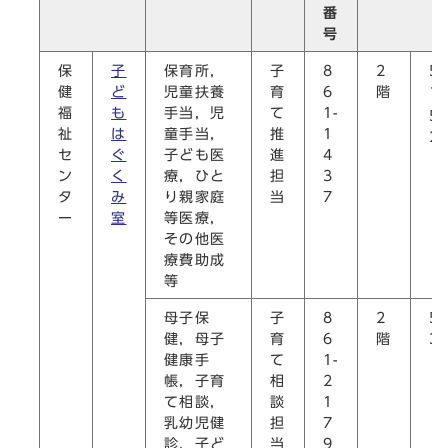
番
号
保
子
保育所，
子
8
2
5
健
ど
児童扶養
育
6
階
1
福
も
手当，児
て
1-
5
祉
は
童手当，
推
1
2
セ
ぐ
子ども医
進
4
ン
く
療，ひと
担
3
タ
み
り親家庭
当
7
ー
室
等医療，
その他医
療費助成
等
母子保
子
8
2
5
健，母子
育
6
階
3
健康手
て
1-
帳，子育
相
2
て相談，
談
1
乳幼児健
担
7
診，子ど
当
9