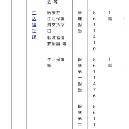
会 等
生
医療券，
管
8
1
3
活
生活保護
理
6
階
0
福
費支払窓
担
1-
3
祉
口，
当
1
1
課
4
戦没者遺
1
族援護 等
0
生活保護
保
8
1
3
等
護
6
階
2
第
1-
一
1
担
4
当
7
6
保
8
護
6
第
1-
二
1