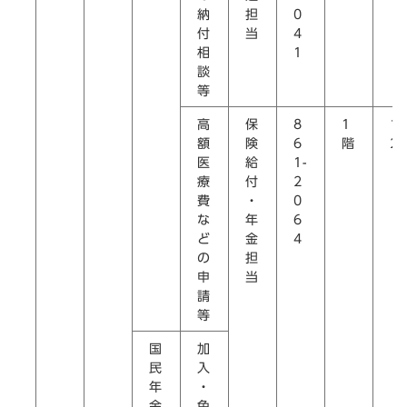
納
担
0
付
当
4
相
1
談
等
高
保
8
1
1
額
険
6
階
2
医
給
1-
療
付
2
費
・
0
な
年
6
ど
金
4
の
担
申
当
請
等
国
加
民
入
年
・
金
免