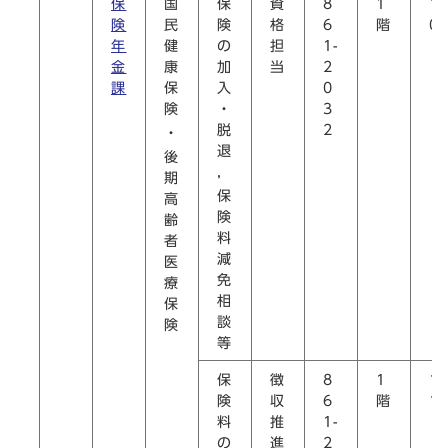
保
国
保
資
8
1
1
険
民
険
格
6
階
0
年
健
の
担
1-
金
康
加
当
2
課
保
入
0
険
・
3
脱
2
・
退
後
，
期
保
高
険
齢
料
者
減
医
免
療
相
保
談
険
等
保
徴
8
1
1
険
収
6
階
1
料
推
1-
の
進
2