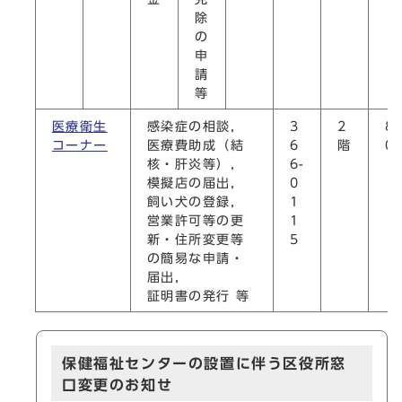
除
の
申
請
等
医療衛生
感染症の相談，
3
2
8
コーナー
医療費助成（結
6
階
0
核・肝炎等），
6-
模擬店の届出，
0
飼い犬の登録，
1
営業許可等の更
1
新・住所変更等
5
の簡易な申請・
届出，
証明書の発行 等
保健福祉センターの設置に伴う区役所窓
口変更のお知せ