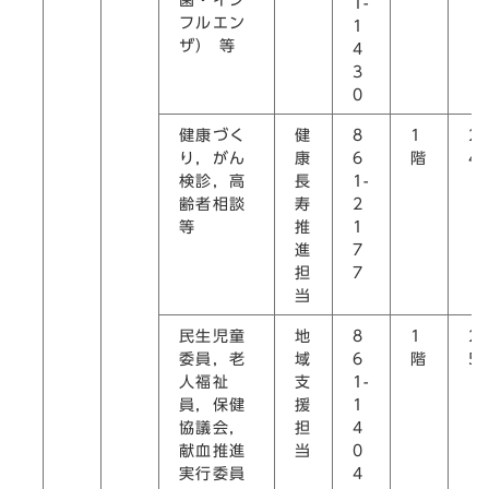
1-
フルエン
1
ザ） 等
4
3
0
健康づく
健
8
1
2
り，がん
康
6
階
4
検診，高
長
1-
齢者相談
寿
2
等
推
1
進
7
担
7
当
民生児童
地
8
1
2
委員，老
域
6
階
5
人福祉
支
1-
員，保健
援
1
協議会，
担
4
献血推進
当
0
実行委員
4