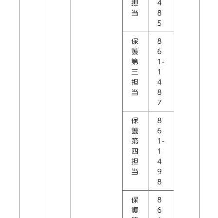
担
4
当
8
5
保
8
護
6
第
1-
三
1
担
4
当
8
7
保
8
護
6
第
1-
四
1
担
4
当
9
8
保
8
護
6