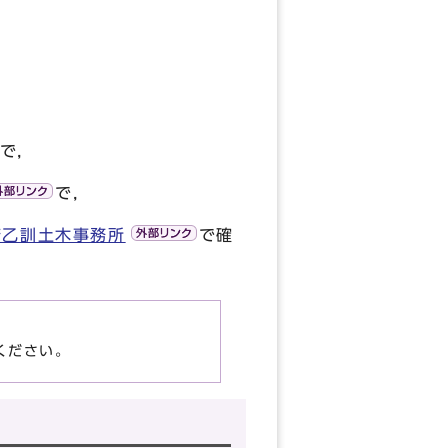
で，
で，
府乙訓土木事務所
で確
ください。