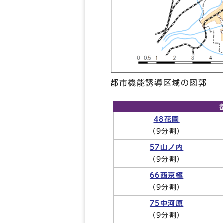
都市機能誘導区域の図郭
48花園
（9分割）
57山ノ内
（9分割）
66西京極
（9分割）
75中河原
（9分割）