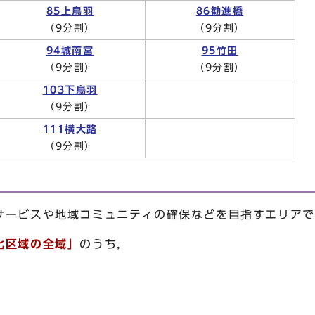
85上鳥羽
86勧進橋
（9分割）
（9分割）
94城南宮
95竹田
（9分割）
（9分割）
103下鳥羽
（9分割）
111横大路
（9分割）
サービスや地域コミュニティの確保などを目指すエリアで
化区域の全域」
のうち，