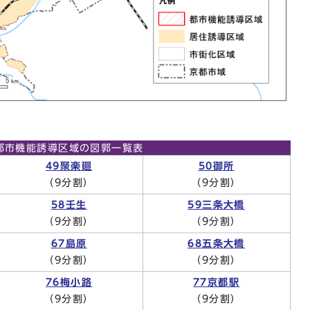
都市機能誘導区域の図郭一覧表
49聚楽廻
50御所
（9分割）
（9分割）
58壬生
59三条大橋
（9分割）
（9分割）
67島原
68五条大橋
（9分割）
（9分割）
76梅小路
77京都駅
（9分割）
（9分割）