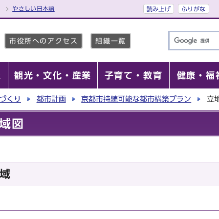
やさしい日本語
読み上げ
ふりがな
市役所へのアクセス
組織一覧
報
観光・文化・産業
子育て・教育
健康・福
づくり
都市計画
京都市持続可能な都市構築プラン
立
域図
域