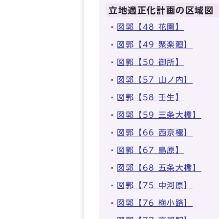
立地適正化計画の区域図
図郭【48 花園】
図郭【49 聚楽廻】
図郭【50 御所】
図郭【57 山ノ内】
図郭【58 壬生】
図郭【59 三条大橋】
図郭【66 西京極】
図郭【67 島原】
図郭【68 五条大橋】
図郭【75 中河原】
図郭【76 梅小路】