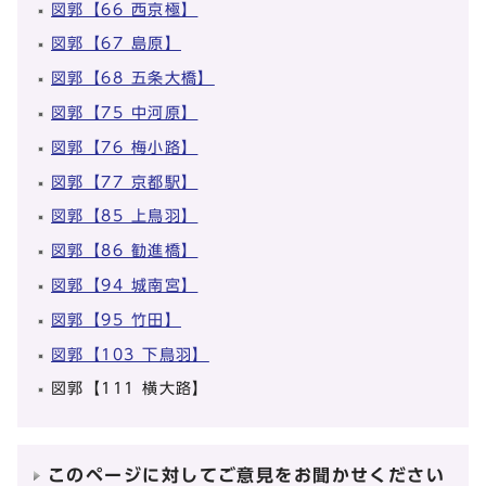
図郭【66 西京極】
図郭【67 島原】
図郭【68 五条大橋】
図郭【75 中河原】
図郭【76 梅小路】
図郭【77 京都駅】
図郭【85 上鳥羽】
図郭【86 勧進橋】
図郭【94 城南宮】
図郭【95 竹田】
図郭【103 下鳥羽】
図郭【111 横大路】
このページに対してご意見をお聞かせください