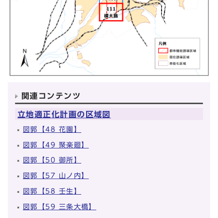
関連コンテンツ
立地適正化計画の区域図
図郭【48 花園】
図郭【49 聚楽廻】
図郭【50 御所】
図郭【57 山ノ内】
図郭【58 壬生】
図郭【59 三条大橋】