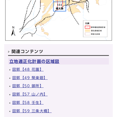
関連コンテンツ
立地適正化計画の区域図
図郭【48 花園】
図郭【49 聚楽廻】
図郭【50 御所】
図郭【57 山ノ内】
図郭【58 壬生】
図郭【59 三条大橋】