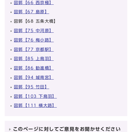
図郭【66 西京極】
図郭【67 島原】
図郭【68 五条大橋】
図郭【75 中河原】
図郭【76 梅小路】
図郭【77 京都駅】
図郭【85 上鳥羽】
図郭【86 勧進橋】
図郭【94 城南宮】
図郭【95 竹田】
図郭【103 下鳥羽】
図郭【111 横大路】
このページに対してご意見をお聞かせください