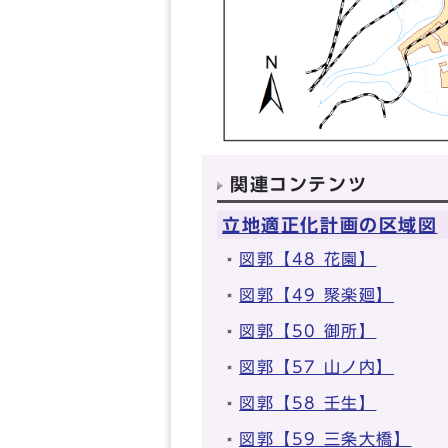
関連コンテンツ
立地適正化計画の区域図
図郭【48 花園】
図郭【49 聚楽廻】
図郭【50 御所】
図郭【57 山ノ内】
図郭【58 壬生】
図郭【59 三条大橋】