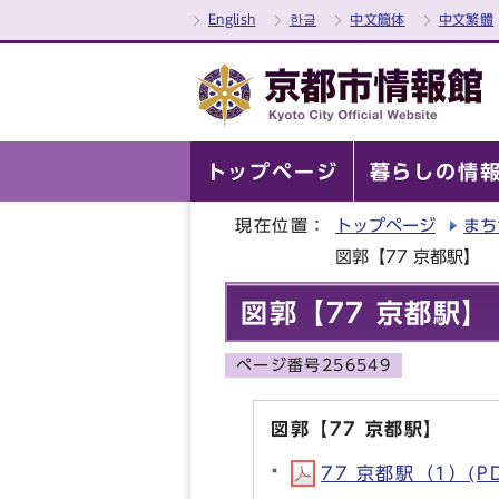
English
한글
中文簡体
中文繁體
トップページ
暮らしの情
現在位置：
トップページ
まち
図郭【77 京都駅】
図郭【77 京都駅】
ページ番号256549
図郭【77 京都駅】
77 京都駅（1）(PD