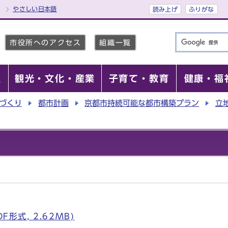
やさしい日本語
読み上げ
ふりがな
市役所へのアクセス
組織一覧
報
観光・文化・産業
子育て・教育
健康・福
づくり
都市計画
京都市持続可能な都市構築プラン
立
F形式, 2.62MB)