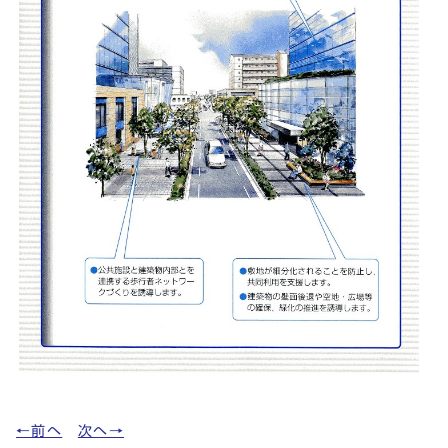
←前へ
次へ→