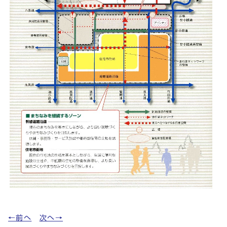
←前へ
次へ→