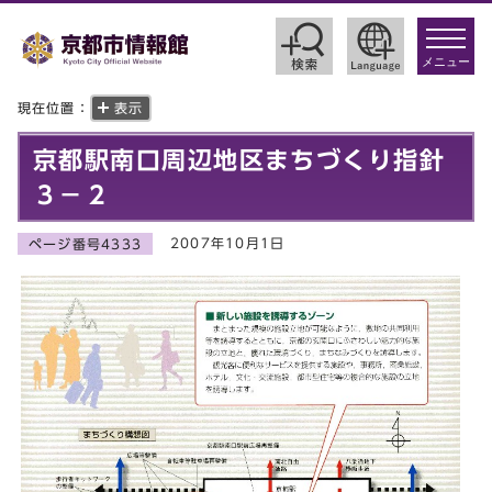
toggle
navigat
メニュー
現在位置：
表示
京都駅南口周辺地区まちづくり指針
３－２
2007年10月1日
ページ番号4333