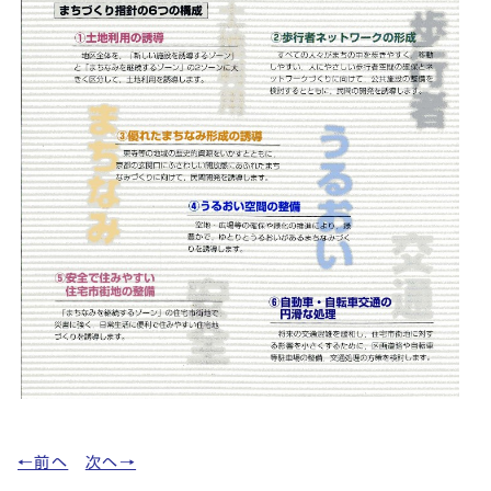
←前へ
次へ→