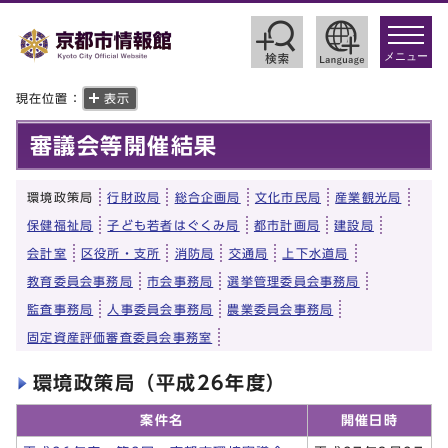
toggle
navigat
メニュー
現在位置：
表示
審議会等開催結果
環境政策局
行財政局
総合企画局
文化市民局
産業観光局
保健福祉局
子ども若者はぐくみ局
都市計画局
建設局
会計室
区役所・支所
消防局
交通局
上下水道局
教育委員会事務局
市会事務局
選挙管理委員会事務局
監査事務局
人事委員会事務局
農業委員会事務局
固定資産評価審査委員会事務室
環境政策局（平成26年度）
案件名
開催日時