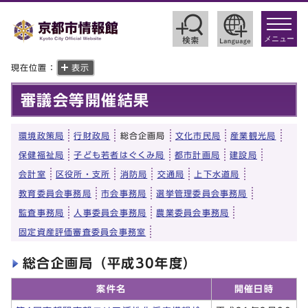
toggle
navigat
メニュー
現在位置：
表示
審議会等開催結果
環境政策局
行財政局
総合企画局
文化市民局
産業観光局
保健福祉局
子ども若者はぐくみ局
都市計画局
建設局
会計室
区役所・支所
消防局
交通局
上下水道局
教育委員会事務局
市会事務局
選挙管理委員会事務局
監査事務局
人事委員会事務局
農業委員会事務局
固定資産評価審査委員会事務室
総合企画局（平成30年度）
案件名
開催日時