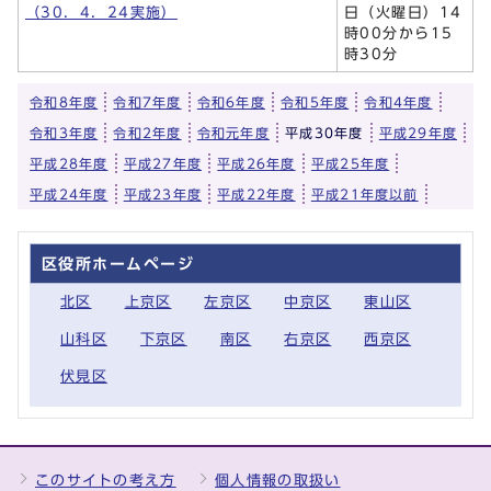
（30．4．24実施）
日（火曜日）14
時00分から15
時30分
令和8年度
令和7年度
令和6年度
令和5年度
令和4年度
令和3年度
令和2年度
令和元年度
平成30年度
平成29年度
平成28年度
平成27年度
平成26年度
平成25年度
平成24年度
平成23年度
平成22年度
平成21年度以前
区役所ホームページ
北区
上京区
左京区
中京区
東山区
山科区
下京区
南区
右京区
西京区
伏見区
このサイトの考え方
個人情報の取扱い