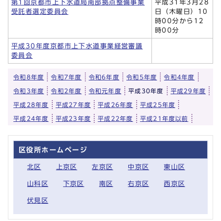
第1回京都市上下水道局南部拠点整備事業
平成31年3月28
受託者選定委員会
日（木曜日）10
時00分から12
時00分
平成30年度京都市上下水道事業経営審議
委員会
令和8年度
令和7年度
令和6年度
令和5年度
令和4年度
令和3年度
令和2年度
令和元年度
平成30年度
平成29年度
平成28年度
平成27年度
平成26年度
平成25年度
平成24年度
平成23年度
平成22年度
平成21年度以前
区役所ホームページ
北区
上京区
左京区
中京区
東山区
山科区
下京区
南区
右京区
西京区
伏見区