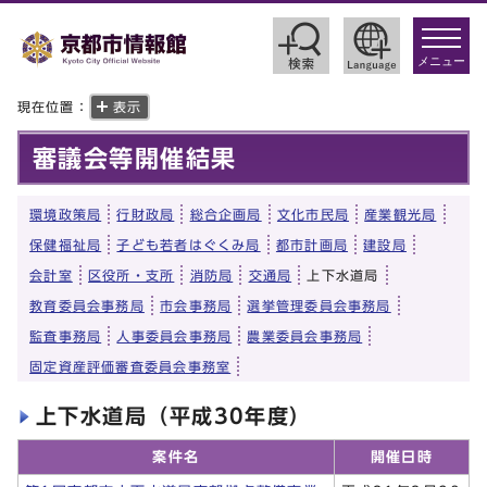
toggle
navigat
メニュー
現在位置：
表示
審議会等開催結果
環境政策局
行財政局
総合企画局
文化市民局
産業観光局
保健福祉局
子ども若者はぐくみ局
都市計画局
建設局
会計室
区役所・支所
消防局
交通局
上下水道局
教育委員会事務局
市会事務局
選挙管理委員会事務局
監査事務局
人事委員会事務局
農業委員会事務局
固定資産評価審査委員会事務室
上下水道局（平成30年度）
案件名
開催日時