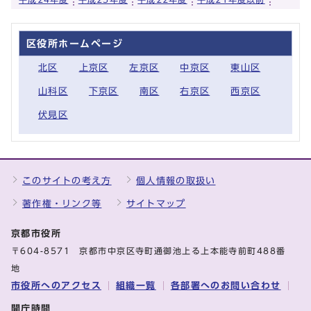
区役所ホームページ
北区
上京区
左京区
中京区
東山区
山科区
下京区
南区
右京区
西京区
伏見区
このサイトの考え方
個人情報の取扱い
著作権・リンク等
サイトマップ
京都市役所
〒604-8571 京都市中京区寺町通御池上る上本能寺前町488番
地
市役所へのアクセス
組織一覧
各部署へのお問い合わせ
開庁時間