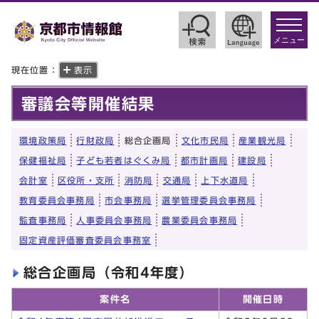
toggle
navigat
メニュー
現在位置：
表示
審議会等開催結果
環境政策局
行財政局
総合企画局
文化市民局
産業観光局
保健福祉局
子ども若者はぐくみ局
都市計画局
建設局
会計室
区役所・支所
消防局
交通局
上下水道局
教育委員会事務局
市会事務局
選挙管理委員会事務局
監査事務局
人事委員会事務局
農業委員会事務局
固定資産評価審査委員会事務室
総合企画局（令和4年度）
案件名
開催日時