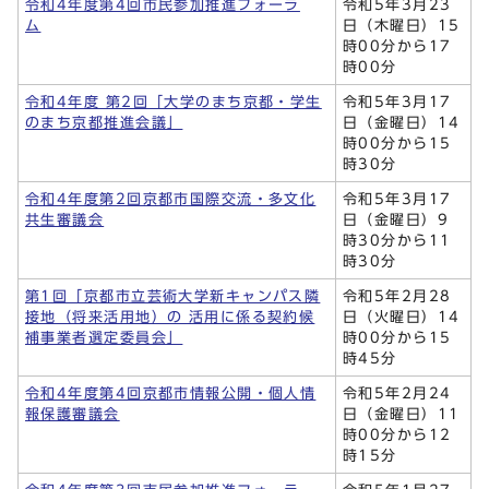
令和4年度第4回市民参加推進フォーラ
令和5年3月23
ム
日（木曜日）15
時00分から17
時00分
令和4年度 第2回「大学のまち京都・学生
令和5年3月17
のまち京都推進会議」
日（金曜日）14
時00分から15
時30分
令和4年度第2回京都市国際交流・多文化
令和5年3月17
共生審議会
日（金曜日）9
時30分から11
時30分
第1回「京都市立芸術大学新キャンパス隣
令和5年2月28
接地（将来活用地）の 活用に係る契約候
日（火曜日）14
補事業者選定委員会」
時00分から15
時45分
令和4年度第4回京都市情報公開・個人情
令和5年2月24
報保護審議会
日（金曜日）11
時00分から12
時15分