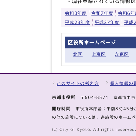
現在登録されている情報
令和8年度
令和7年度
令和6年
平成28年度
平成27年度
平成
区役所ホームページ
北区
上京区
左京区
このサイトの考え方
個人情報の
京都市役所
〒604-8571 京都市
開庁時間
市役所本庁舎：午前8時45分
の他の施設については、各施設のホーム
(c) City of Kyoto. All rights reserved