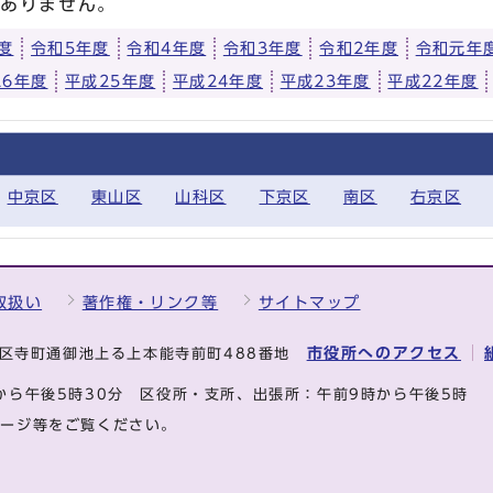
はありません。
度
令和5年度
令和4年度
令和3年度
令和2年度
令和元年
26年度
平成25年度
平成24年度
平成23年度
平成22年度
中京区
東山区
山科区
下京区
南区
右京区
取扱い
著作権・リンク等
サイトマップ
市役所へのアクセス
中京区寺町通御池上る上本能寺前町488番地
から午後5時30分
区役所・支所、出張所：午前9時から午後5時
ページ等をご覧ください。
.