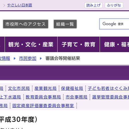
やさしい日本語
読み上げ
ふりがな
市役所へのアクセス
組織一覧
報
観光・文化・産業
子育て・教育
健康・福
政情報
市民参加
審議会等開催結果
局
文化市民局
産業観光局
保健福祉局
子ども若者はぐくみ
上下水道局
教育委員会事務局
市会事務局
選挙管理委員会事
務局
固定資産評価審査委員会事務室
平成30年度）