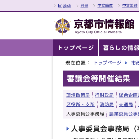
English
한글
中文簡体
中文繁體
トップページ
暮らしの情
現在位置：
トップページ
市
審議会等開催結果
環境政策局
行財政局
総合企画
区役所・支所
消防局
交通局
人事委員会事務局
農業委員会事
人事委員会事務局（