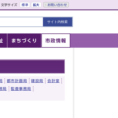
文字サイズ
標準
拡大
お問い合わせ
祉
まちづくり
市政情報
局
都市計画局
建設局
会計室
務局
監査事務局