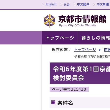
English
한글
中文簡体
中文繁體
トップページ
暮らしの情
現在位置：
トップページ
市
令和6年度第1回京
令和6年度第1回京
検討委員会
ページ番号325430
案件名