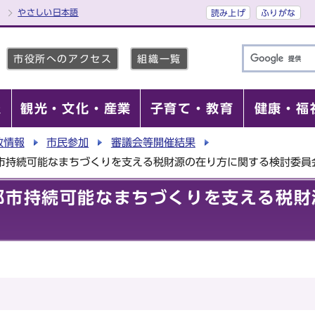
やさしい日本語
読み上げ
ふりがな
市役所へのアクセス
組織一覧
報
観光・文化・産業
子育て・教育
健康・福
政情報
市民参加
審議会等開催結果
都市持続可能なまちづくりを支える税財源の在り方に関する検討委員
都市持続可能なまちづくりを支える税財